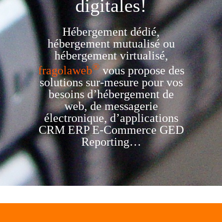
digitales!
Hébergement dédié,
hébergement mutualisé ou
hébergement virtualisé,
®
fragolaweb
vous propose des
solutions sur-mesure pour vos
besoins d’hébergement de
web, de messagerie
électronique, d’applications
CRM ERP E-Commerce GED
Reporting…