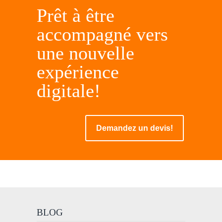
Prêt à être
accompagné vers
une nouvelle
expérience
digitale!
Demandez un devis!
BLOG