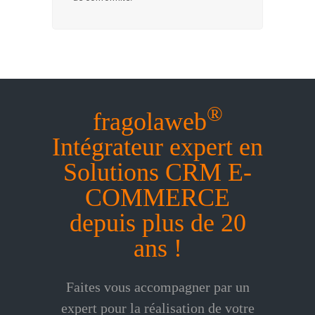
®
fragolaweb
Intégrateur expert en
Solutions CRM E-
COMMERCE
depuis plus de 20
ans !
Faites vous accompagner par un
expert pour la réalisation de votre