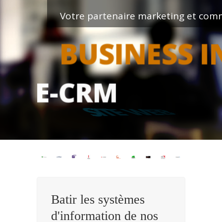
Votre partenaire marketing et comm
B
U
S
I
N
E
S
S
I
E
-
C
R
M
S
I
T
E
W
Batir les systèmes
d'information de nos