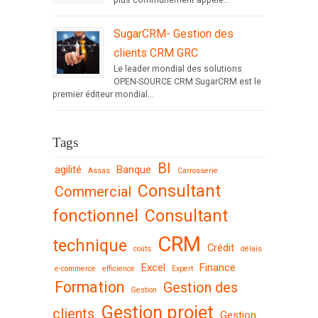
SugarCRM- Gestion des
clients CRM GRC
Le leader mondial des solutions
OPEN-SOURCE CRM SugarCRM est le
premier éditeur mondial...
Tags
BI
agilité
Banque
Assas
Carrosserie
Consultant
Commercial
fonctionnel
Consultant
CRM
technique
Crédit
coûts
délais
Excel
Finance
e-commerce
efficience
Expert
Formation
Gestion des
Gestion
Gestion projet
clients
Gestion