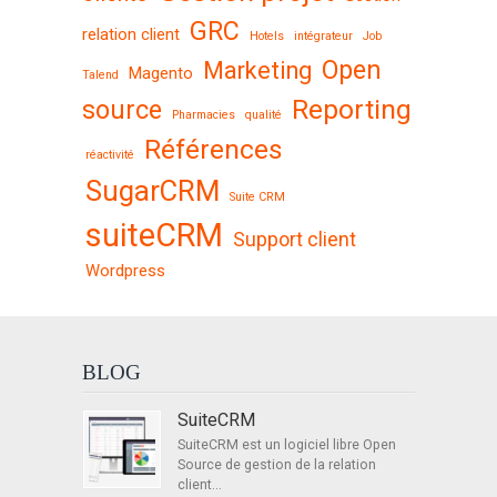
GRC
relation client
Hotels
intégrateur
Job
Open
Marketing
Magento
Talend
Reporting
source
Pharmacies
qualité
Références
réactivité
SugarCRM
Suite CRM
suiteCRM
Support client
Wordpress
BLOG
SuiteCRM
SuiteCRM est un logiciel libre Open
Source de gestion de la relation
client...