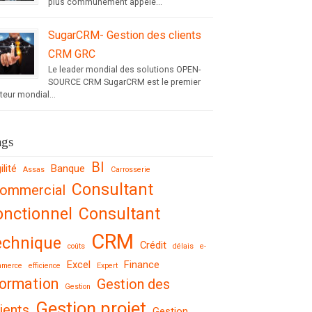
plus communément appelé...
SugarCRM- Gestion des clients
CRM GRC
Le leader mondial des solutions OPEN-
SOURCE CRM SugarCRM est le premier
teur mondial...
ags
BI
ilité
Banque
Assas
Carrosserie
Consultant
ommercial
onctionnel
Consultant
CRM
echnique
Crédit
coûts
délais
e-
Excel
Finance
mmerce
efficience
Expert
ormation
Gestion des
Gestion
Gestion projet
ients
Gestion