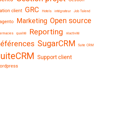
GRC
lation client
Hotels
intégrateur
Job Talend
Open source
Marketing
agento
Reporting
armacies
qualité
réactivité
SugarCRM
éférences
Suite CRM
suiteCRM
Support client
ordpress