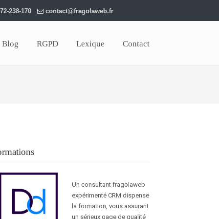
72-238-170
contact@fragolaweb.fr
Blog
RGPD
Lexique
Contact
ormations
Un consultant fragolaweb
expérimenté CRM dispense
la formation, vous assurant
un sérieux gage de qualité