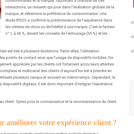
consommateur et la marque, façonnant à chacune de ces
interactions, un ressenti qui joue dans l’évaluation globale de la
marque, et détermine la préférence du consommateur. Une
étude IPSOS a confirmé la prédominance de l’expérience dans
les critères de choix ou de fidélité à une marque. C’est le facteur
n° 1, à 66 %, devant les conseils de l’entourage (35 %) et les
ale est liée à plusieurs évolutions. Parmi elles, l’utilisation
des points de contact ainsi que l’usage de dispositifs mobiles. De
ment appréciés par les clients ont fortement accru leurs attentes
 complexe et multicanal des clients d’aujourd’hui est à prendre en
s utilisent plusieurs canaux et souvent en même temps. Cependant, le
 dispositifs digitaux, il est donc important d’intégrer l’expérience
et au client. Optez pour la connaissance et la reconnaissance du client
 améliorer votre expérience client ?
 besoins, portails applications métier, portails internet e-