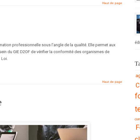
Haut de page
édi
tion professionnelle sous l’angle de la qualité. Elle permet aux
 sein du GIE D2OF de vérifier la conformité des organismes de
 Loi.
T
ag
Haut de page
C
f
e
t
co
F
cl