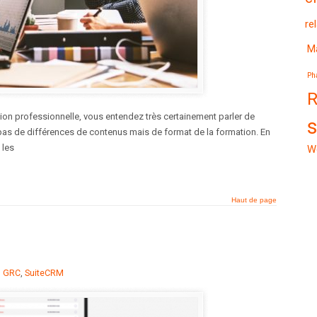
re
M
Ph
R
tion professionnelle, vous entendez très certainement parler de
git pas de différences de contenus mais de format de la formation. En
 les
W
Haut de page
,
GRC
,
SuiteCRM