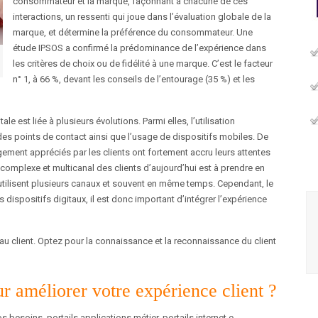
consommateur et la marque, façonnant à chacune de ces
interactions, un ressenti qui joue dans l’évaluation globale de la
marque, et détermine la préférence du consommateur. Une
étude IPSOS a confirmé la prédominance de l’expérience dans
les critères de choix ou de fidélité à une marque. C’est le facteur
n° 1, à 66 %, devant les conseils de l’entourage (35 %) et les
ale est liée à plusieurs évolutions. Parmi elles, l’utilisation
des points de contact ainsi que l’usage de dispositifs mobiles. De
ment appréciés par les clients ont fortement accru leurs attentes
 complexe et multicanal des clients d’aujourd’hui est à prendre en
s utilisent plusieurs canaux et souvent en même temps. Cependant, le
 dispositifs digitaux, il est donc important d’intégrer l’expérience
et au client. Optez pour la connaissance et la reconnaissance du client
 améliorer votre expérience client ?
 besoins, portails applications métier, portails internet e-