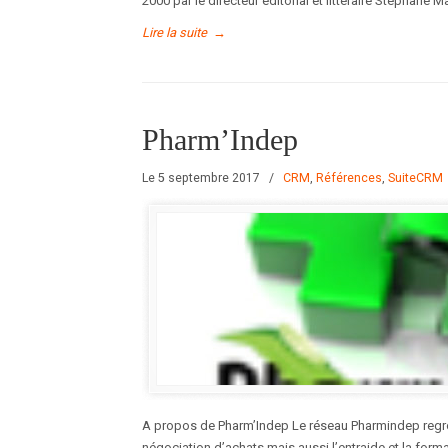
2000 par le directeur éditorial et littéraire Stéphane 
Lire la suite
→
Pharm’Indep
Le 5 septembre 2017
/
CRM
,
Références
,
SuiteCRM
A propos de Pharm’Indep Le réseau Pharmindep regr
négociation d’achats mais aussi l’entraide et la form