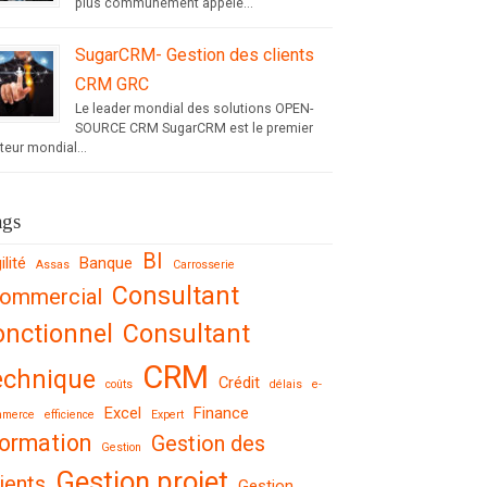
plus communément appelé...
SugarCRM- Gestion des clients
CRM GRC
Le leader mondial des solutions OPEN-
SOURCE CRM SugarCRM est le premier
teur mondial...
ags
BI
ilité
Banque
Assas
Carrosserie
Consultant
ommercial
onctionnel
Consultant
CRM
echnique
Crédit
coûts
délais
e-
Excel
Finance
mmerce
efficience
Expert
ormation
Gestion des
Gestion
Gestion projet
ients
Gestion