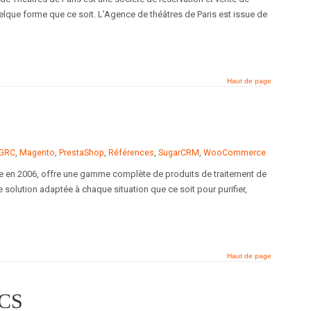
elque forme que ce soit. L’Agence de théâtres de Paris est issue de
Haut de page
GRC
,
Magento
,
PrestaShop
,
Références
,
SugarCRM
,
WooCommerce
dée en 2006, offre une gamme complète de produits de traitement de
e solution adaptée à chaque situation que ce soit pour purifier,
Haut de page
CS