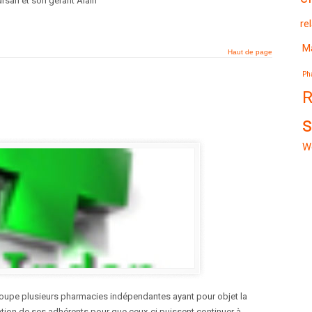
Marsan et son gérant Alain
re
M
Haut de page
Ph
R
W
oupe plusieurs pharmacies indépendantes ayant pour objet la
ation de ses adhérents pour que ceux-ci puissent continuer à