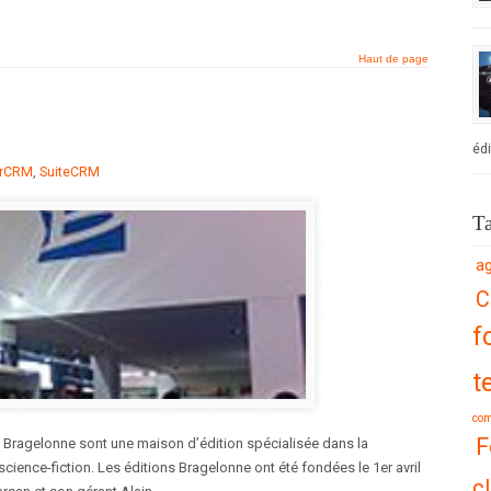
Haut de page
édi
arCRM
,
SuiteCRM
T
ag
C
f
t
co
F
Bragelonne sont une maison d’édition spécialisée dans la
 science-fiction. Les éditions Bragelonne ont été fondées le 1er avril
cl