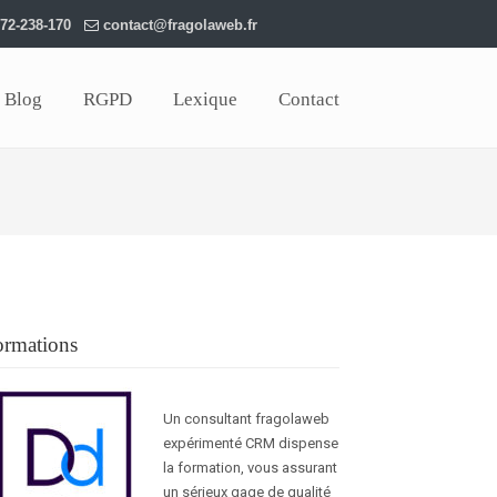
72-238-170
contact@fragolaweb.fr
Blog
RGPD
Lexique
Contact
ormations
Un consultant fragolaweb
expérimenté CRM dispense
la formation, vous assurant
un sérieux gage de qualité