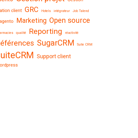
GRC
lation client
Hotels
intégrateur
Job Talend
Open source
Marketing
agento
Reporting
armacies
qualité
réactivité
SugarCRM
éférences
Suite CRM
suiteCRM
Support client
ordpress